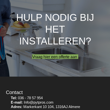
HULP NODIG BIJ
HET
INSTALLEREN?
Vraag hier een offerte aan
Contact
Tel:
036 - 78 57 954
E-mail:
Info@pytpros.com
Adres:
Markerkant 10 104, 1316AJ Almere