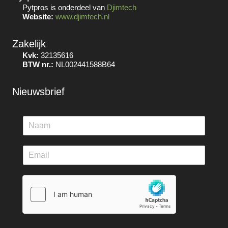
Pytpros is onderdeel van
Djimtech
Website:
www.djimtech.nl
Zakelijk
Kvk:
32135616
BTW nr.:
NL002441588B64
Nieuwsbrief