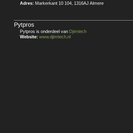
Adres:
Markerkant 10 104, 1316AJ Almere
Pytpros
Pytpros is onderdeel van
Djimtech
Website:
www.djimtech.nl