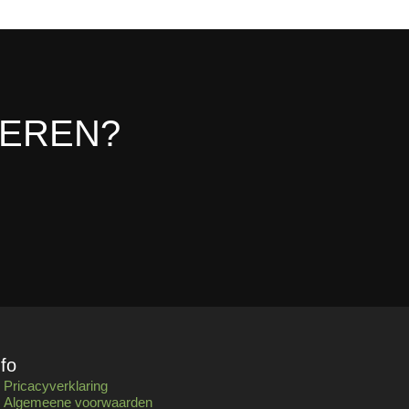
LEREN?
nfo
Pricacyverklaring
Algemeene voorwaarden