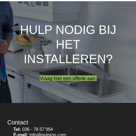
HULP NODIG BIJ
HET
INSTALLEREN?
Vraag hier een offerte aan
Contact
Tel:
036 - 78 57 954
E-mail:
Info@pytpros.com