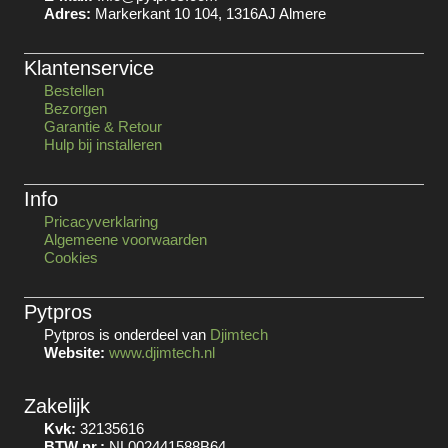
Adres:
Markerkant 10 104, 1316AJ Almere
Klantenservice
Bestellen
Bezorgen
Garantie & Retour
Hulp bij installeren
Info
Pricacyverklaring
Algemeene voorwaarden
Cookies
Pytpros
Pytpros is onderdeel van
Djimtech
Website:
www.djimtech.nl
Zakelijk
Kvk:
32135616
BTW nr.:
NL002441588B64