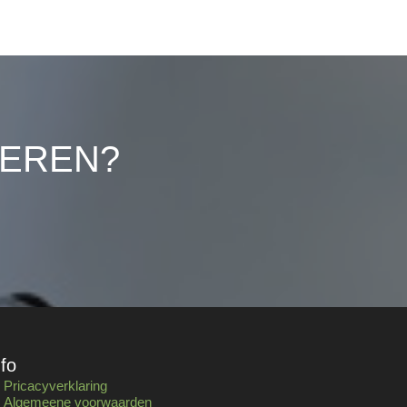
LEREN?
nfo
Pricacyverklaring
Algemeene voorwaarden