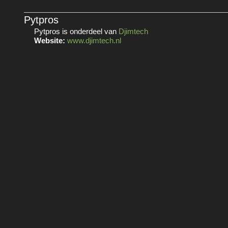
Pytpros
Pytpros is onderdeel van
Djimtech
Website:
www.djimtech.nl