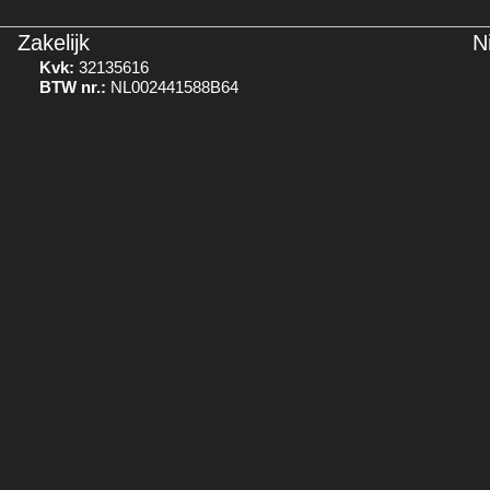
Zakelijk
N
Kvk:
32135616
BTW nr.:
NL002441588B64