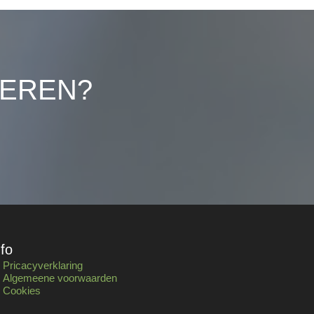
LEREN?
nfo
Pricacyverklaring
Algemeene voorwaarden
Cookies