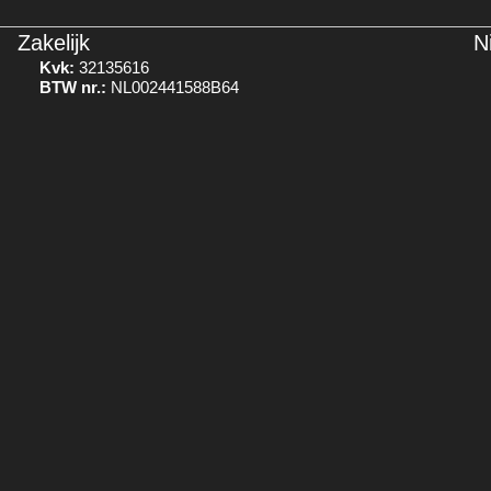
Zakelijk
N
Kvk:
32135616
BTW nr.:
NL002441588B64