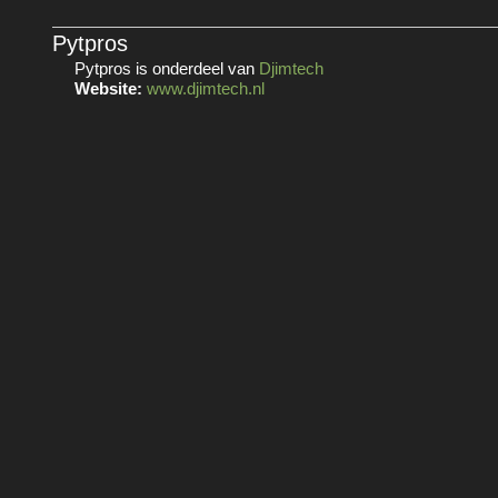
Pytpros
Pytpros is onderdeel van
Djimtech
Website:
www.djimtech.nl