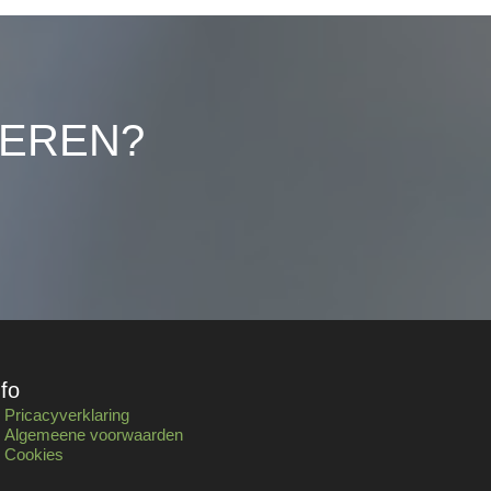
LEREN?
nfo
Pricacyverklaring
Algemeene voorwaarden
Cookies