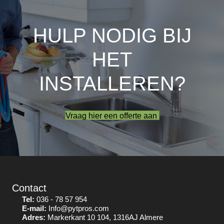
HULP NODIG BIJ
HET
INSTALLEREN?
Vraag hier een offerte aan
Contact
Tel:
036 - 78 57 954
E-mail:
Info@pytpros.com
Adres:
Markerkant 10 104, 1316AJ Almere