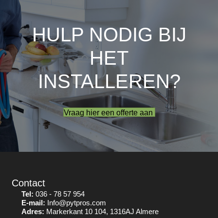
HULP NODIG BIJ
HET
INSTALLEREN?
Vraag hier een offerte aan
Contact
Tel:
036 - 78 57 954
E-mail:
Info@pytpros.com
Adres:
Markerkant 10 104, 1316AJ Almere