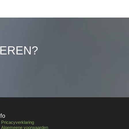
LEREN?
nfo
Pricacyverklaring
Algemeene voorwaarden