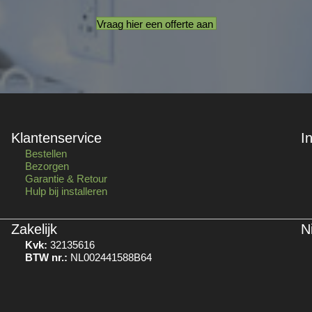
Vraag hier een offerte aan
Klantenservice
I
Bestellen
Bezorgen
Garantie & Retour
Hulp bij installeren
Zakelijk
N
Kvk:
32135616
BTW nr.:
NL002441588B64