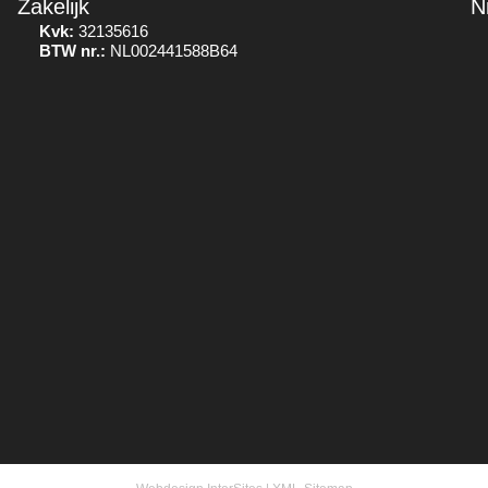
Zakelijk
N
Kvk:
32135616
BTW nr.:
NL002441588B64