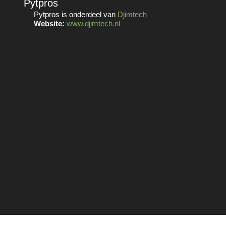
Pytpros
Pytpros is onderdeel van
Djimtech
Website:
www.djimtech.nl