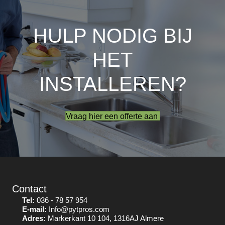
HULP NODIG BIJ
HET
INSTALLEREN?
Vraag hier een offerte aan
Contact
Tel:
036 - 78 57 954
E-mail:
Info@pytpros.com
Adres:
Markerkant 10 104, 1316AJ Almere