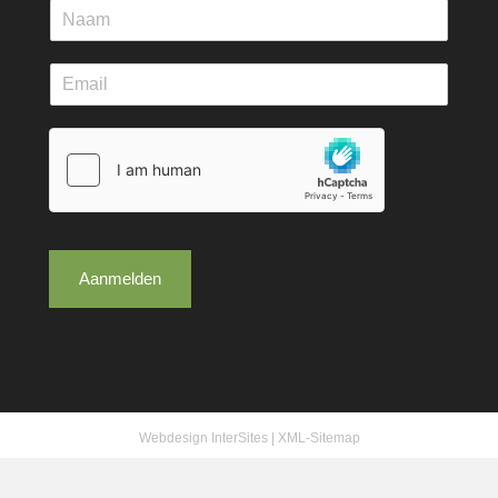
Aanmelden
Webdesign InterSites
|
XML-Sitemap