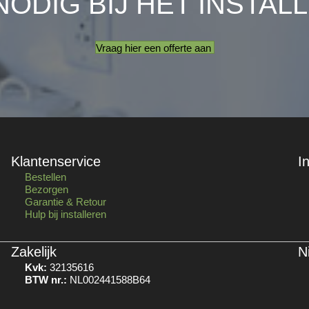
NODIG BIJ HET INSTAL
Vraag hier een offerte aan
Klantenservice
I
Bestellen
Bezorgen
Garantie & Retour
Hulp bij installeren
Zakelijk
N
Kvk:
32135616
BTW nr.:
NL002441588B64