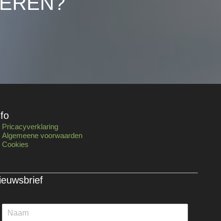
LEREN?
nfo
Pricacyverklaring
Algemeene voorwaarden
Cookies
ieuwsbrief