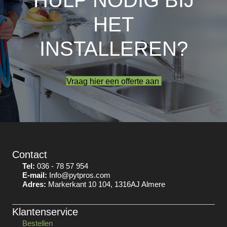
HULP NODIG BIJ
HET
INSTALLEREN?
Vraag hier een offerte aan
Contact
Tel:
036 - 78 57 954
E-mail:
Info@pytpros.com
Adres:
Markerkant 10 104, 1316AJ Almere
Klantenservice
Bestellen