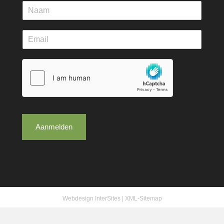
Aanmelden
Webdesign InterSites
|
XML-Sitemap