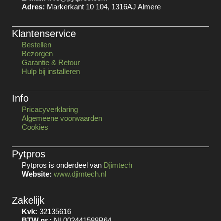
Adres:
Markerkant 10 104, 1316AJ Almere
Klantenservice
Bestellen
Bezorgen
Garantie & Retour
Hulp bij installeren
Info
Pricacyverklaring
Algemeene voorwaarden
Cookies
Pytpros
Pytpros is onderdeel van
Djimtech
Website:
www.djimtech.nl
Zakelijk
Kvk:
32135616
BTW nr.:
NL002441588B64