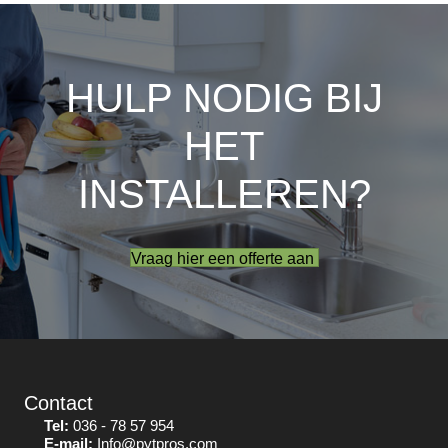
HULP NODIG BIJ
HET
INSTALLEREN?
Vraag hier een offerte aan
Contact
Tel:
036 - 78 57 954
E-mail:
Info@pytpros.com