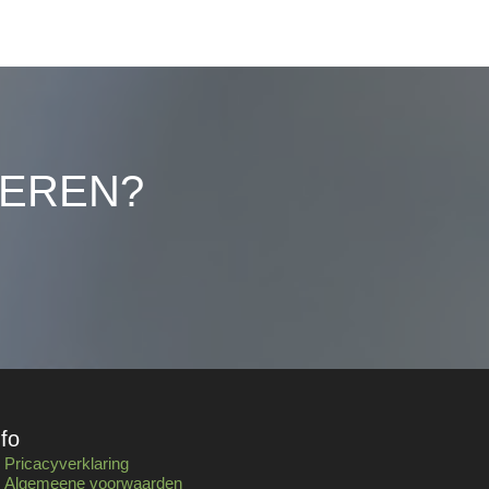
LEREN?
nfo
Pricacyverklaring
Algemeene voorwaarden