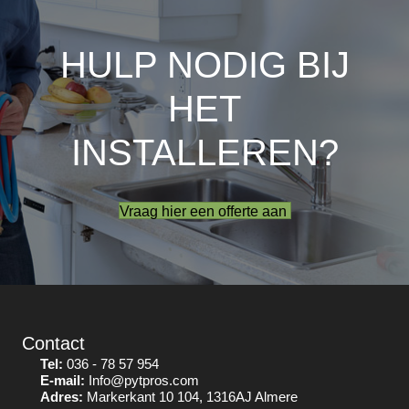
HULP NODIG BIJ
HET
INSTALLEREN?
Vraag hier een offerte aan
Contact
Tel:
036 - 78 57 954
E-mail:
Info@pytpros.com
Adres:
Markerkant 10 104, 1316AJ Almere