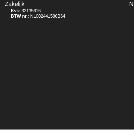
Zakelijk
N
Kvk:
32135616
BTW nr.:
NL002441588B64