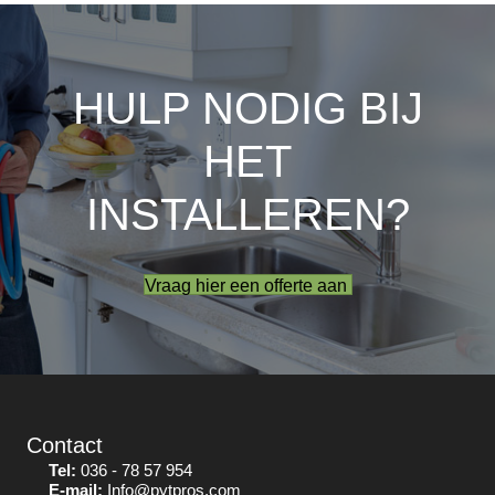
HULP NODIG BIJ
HET
INSTALLEREN?
Vraag hier een offerte aan
Contact
Tel:
036 - 78 57 954
E-mail:
Info@pytpros.com