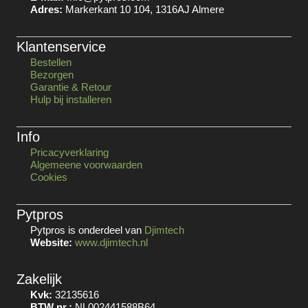
Adres:
Markerkant 10 104, 1316AJ Almere
Klantenservice
Bestellen
Bezorgen
Garantie & Retour
Hulp bij installeren
Info
Pricacyverklaring
Algemeene voorwaarden
Cookies
Pytpros
Pytpros is onderdeel van
Djimtech
Website:
www.djimtech.nl
Zakelijk
Kvk:
32135616
BTW nr.:
NL002441588B64