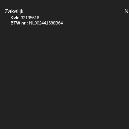
Zakelijk
N
Kvk:
32135616
BTW nr.:
NL002441588B64