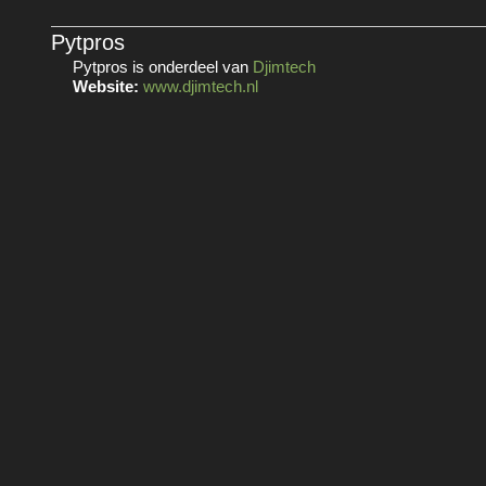
Pytpros
Pytpros is onderdeel van
Djimtech
Website:
www.djimtech.nl