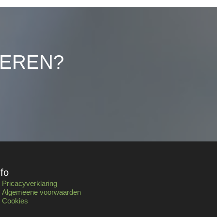
LEREN?
nfo
Pricacyverklaring
Algemeene voorwaarden
Cookies