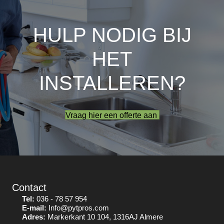
HULP NODIG BIJ
HET
INSTALLEREN?
Vraag hier een offerte aan
Contact
Tel:
036 - 78 57 954
E-mail:
Info@pytpros.com
Adres:
Markerkant 10 104, 1316AJ Almere