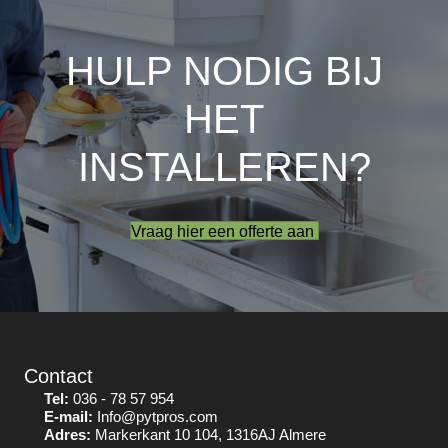
HULP NODIG BIJ
HET
INSTALLEREN?
Vraag hier een offerte aan
Contact
Tel:
036 - 78 57 954
E-mail:
Info@pytpros.com
Adres:
Markerkant 10 104, 1316AJ Almere