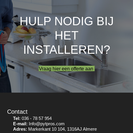
HULP NODIG BIJ
HET
INSTALLEREN?
Vraag hier een offerte aan
Contact
Tel:
036 - 78 57 954
E-mail:
Info@pytpros.com
Adres:
Markerkant 10 104, 1316AJ Almere