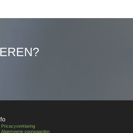
LEREN?
nfo
Pricacyverklaring
Algemeene voorwaarden