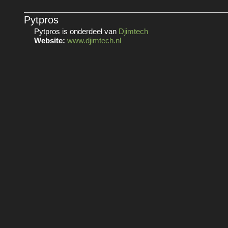
Pytpros
Pytpros is onderdeel van
Djimtech
Website:
www.djimtech.nl