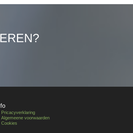
LEREN?
nfo
Pricacyverklaring
Algemeene voorwaarden
Cookies