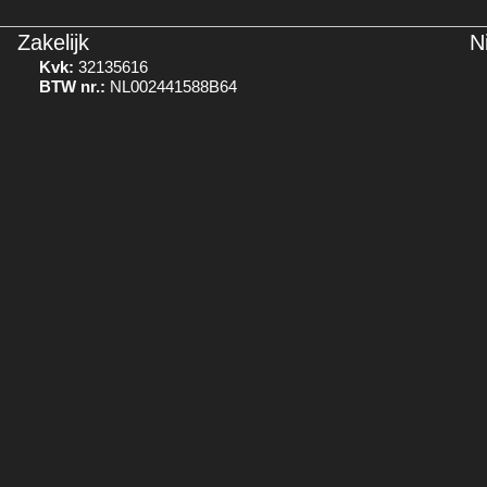
Zakelijk
N
Kvk:
32135616
BTW nr.:
NL002441588B64