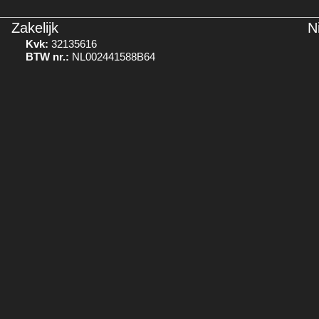
Zakelijk
N
Kvk:
32135616
BTW nr.:
NL002441588B64