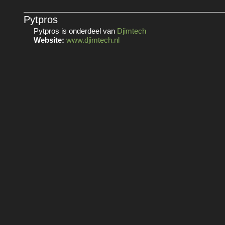
Pytpros
Pytpros is onderdeel van
Djimtech
Website:
www.djimtech.nl