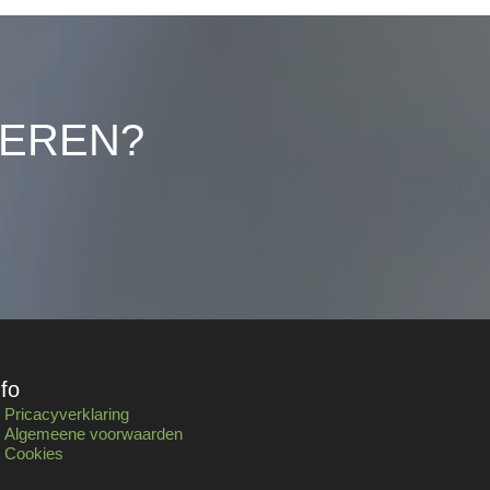
LEREN?
nfo
Pricacyverklaring
Algemeene voorwaarden
Cookies