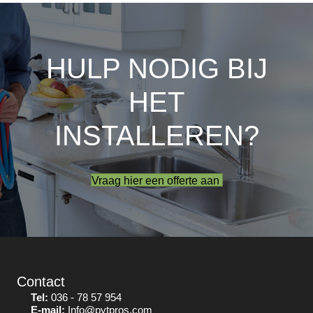
HULP NODIG BIJ
HET
INSTALLEREN?
Vraag hier een offerte aan
Contact
Tel:
036 - 78 57 954
E-mail:
Info@pytpros.com