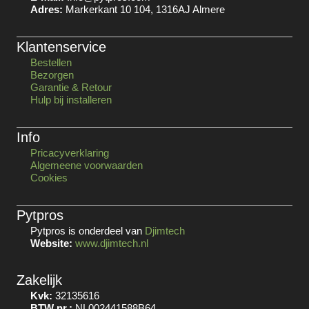
Adres:
Markerkant 10 104, 1316AJ Almere
Klantenservice
Bestellen
Bezorgen
Garantie & Retour
Hulp bij installeren
Info
Pricacyverklaring
Algemeene voorwaarden
Cookies
Pytpros
Pytpros is onderdeel van
Djimtech
Website:
www.djimtech.nl
Zakelijk
Kvk:
32135616
BTW nr.:
NL002441588B64