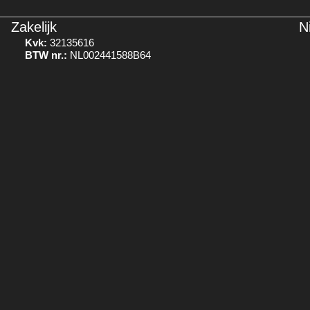
Zakelijk
N
Kvk:
32135616
BTW nr.:
NL002441588B64