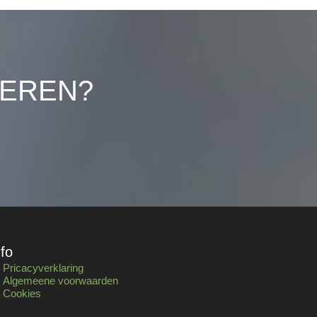
LEREN?
nfo
Pricacyverklaring
Algemeene voorwaarden
Cookies