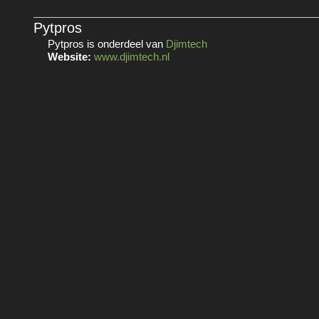
Pytpros
Pytpros is onderdeel van
Djimtech
Website:
www.djimtech.nl