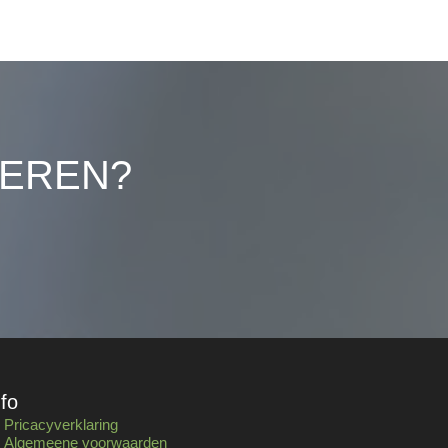
LEREN?
nfo
Pricacyverklaring
Algemeene voorwaarden