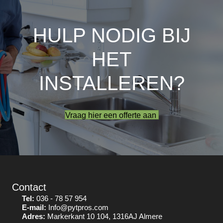
HULP NODIG BIJ
HET
INSTALLEREN?
Vraag hier een offerte aan
Contact
Tel:
036 - 78 57 954
E-mail:
Info@pytpros.com
Adres:
Markerkant 10 104, 1316AJ Almere