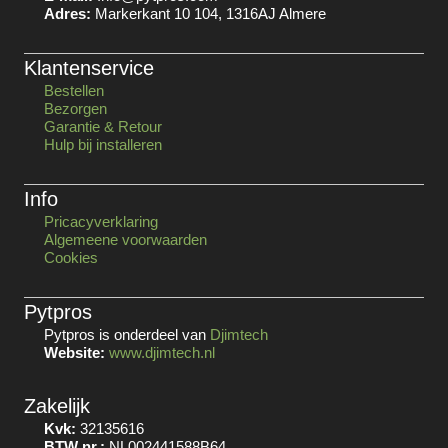
Adres:
Markerkant 10 104, 1316AJ Almere
Klantenservice
Bestellen
Bezorgen
Garantie & Retour
Hulp bij installeren
Info
Pricacyverklaring
Algemeene voorwaarden
Cookies
Pytpros
Pytpros is onderdeel van
Djimtech
Website:
www.djimtech.nl
Zakelijk
Kvk:
32135616
BTW nr.:
NL002441588B64