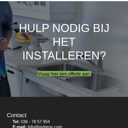
HULP NODIG BIJ
HET
INSTALLEREN?
Vraag hier een offerte aan
Contact
Tel:
036 - 78 57 954
E-mail:
Info@pytpros.com