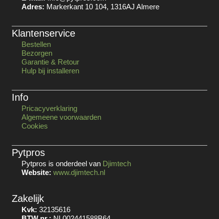
Adres:
Markerkant 10 104, 1316AJ Almere
Klantenservice
Bestellen
Bezorgen
Garantie & Retour
Hulp bij installeren
Info
Pricacyverklaring
Algemeene voorwaarden
Cookies
Pytpros
Pytpros is onderdeel van
Djimtech
Website:
www.djimtech.nl
Zakelijk
Kvk:
32135616
BTW nr.:
NL002441588B64