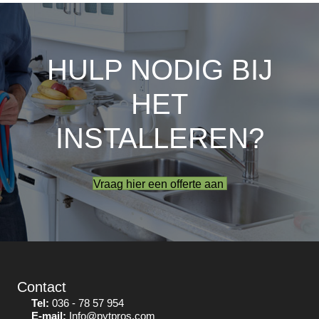
HULP NODIG BIJ
HET
INSTALLEREN?
Vraag hier een offerte aan
Contact
Tel:
036 - 78 57 954
E-mail:
Info@pytpros.com