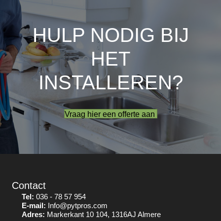
HULP NODIG BIJ
HET
INSTALLEREN?
Vraag hier een offerte aan
Contact
Tel:
036 - 78 57 954
E-mail:
Info@pytpros.com
Adres:
Markerkant 10 104, 1316AJ Almere