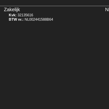
Zakelijk
N
Kvk:
32135616
BTW nr.:
NL002441588B64