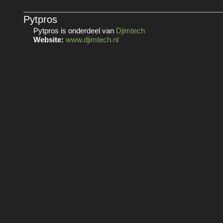
Pytpros
Pytpros is onderdeel van
Djimtech
Website:
www.djimtech.nl