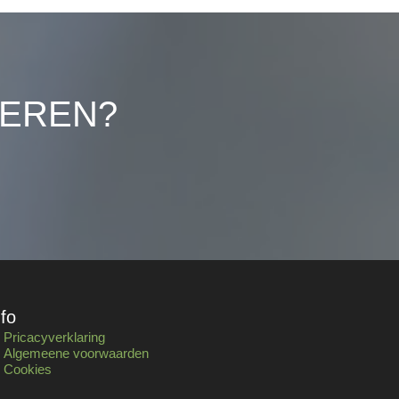
LEREN?
nfo
Pricacyverklaring
Algemeene voorwaarden
Cookies