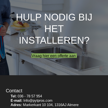
HULP NODIG BIJ
HET
INSTALLEREN?
Vraag hier een offerte aan
Contact
Tel:
036 - 78 57 954
E-mail:
Info@pytpros.com
Adres:
Markerkant 10 104, 1316AJ Almere