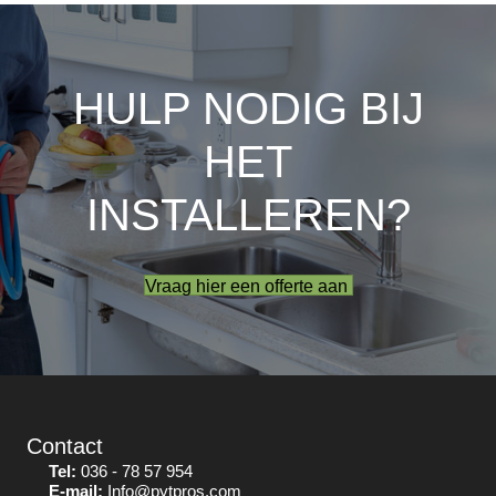
HULP NODIG BIJ
HET
INSTALLEREN?
Vraag hier een offerte aan
Contact
Tel:
036 - 78 57 954
E-mail:
Info@pytpros.com