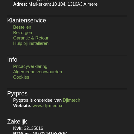
Adres:
Markerkant 10 104, 1316AJ Almere
Klantenservice
Bestellen
Bezorgen
Garantie & Retour
Hulp bij installeren
Info
Pricacyverklaring
Algemeene voorwaarden
Cookies
Pytpros
Pytpros is onderdeel van
Djimtech
Website:
www.djimtech.nl
Zakelijk
Kvk:
32135616
BTW nr.:
NL002441588B64