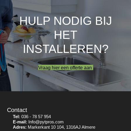
HULP NODIG BIJ
HET
INSTALLEREN?
Vraag hier een offerte aan
Contact
Tel:
036 - 78 57 954
E-mail:
Info@pytpros.com
Adres:
Markerkant 10 104, 1316AJ Almere