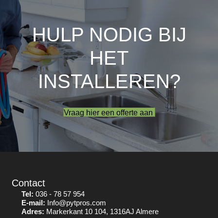
HULP NODIG BIJ
HET
INSTALLEREN?
Vraag hier een offerte aan
Contact
Tel:
036 - 78 57 954
E-mail:
Info@pytpros.com
Adres:
Markerkant 10 104, 1316AJ Almere