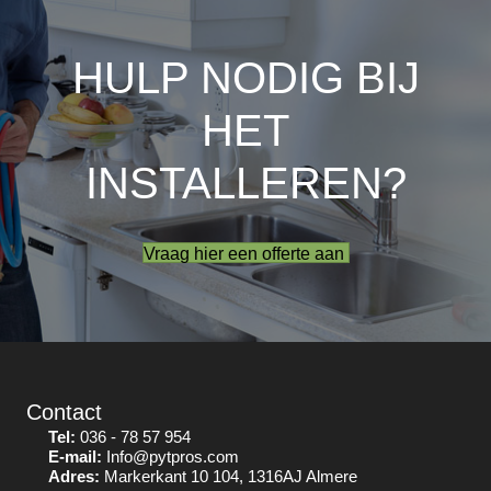
HULP NODIG BIJ
HET
INSTALLEREN?
Vraag hier een offerte aan
Contact
Tel:
036 - 78 57 954
E-mail:
Info@pytpros.com
Adres:
Markerkant 10 104, 1316AJ Almere