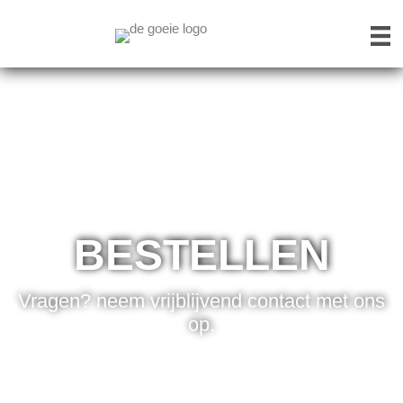
BESTELLEN
Vragen? neem vrijblijvend contact met ons
op.