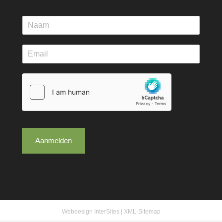
Aanmelden
Webdesign InterSites
|
XML-Sitemap