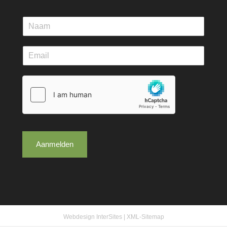
Aanmelden
Webdesign InterSites
|
XML-Sitemap