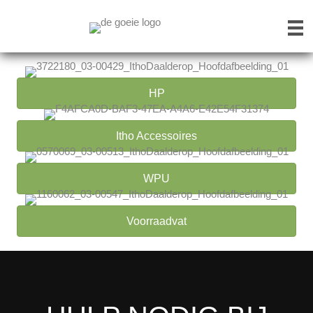
HP
Itho Accessoires
WPU
Voorraadvat