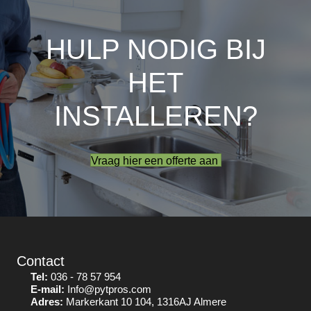
HULP NODIG BIJ
HET
INSTALLEREN?
Vraag hier een offerte aan
Contact
Tel:
036 - 78 57 954
E-mail:
Info@pytpros.com
Adres:
Markerkant 10 104, 1316AJ Almere