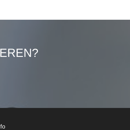
LEREN?
nfo