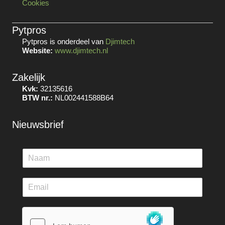
Cookies
Pytpros
Pytpros is onderdeel van
Djimtech
Website:
www.djimtech.nl
Zakelijk
Kvk:
32135616
BTW nr.:
NL002441588B64
Nieuwsbrief