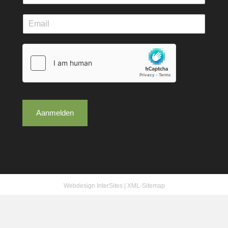
Aanmelden
Webdesign InterSites
|
XML-Sitemap