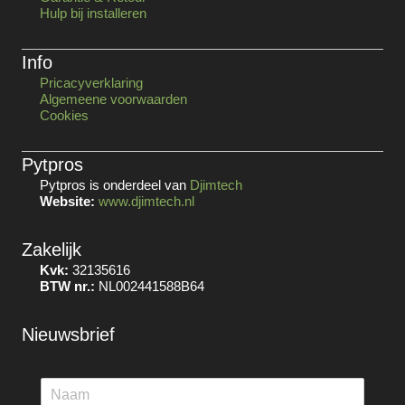
Hulp bij installeren
Info
Pricacyverklaring
Algemeene voorwaarden
Cookies
Pytpros
Pytpros is onderdeel van
Djimtech
Website:
www.djimtech.nl
Zakelijk
Kvk:
32135616
BTW nr.:
NL002441588B64
Nieuwsbrief