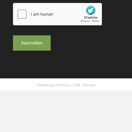
Aanmelden
Webdesign InterSites
|
XML-Sitemap