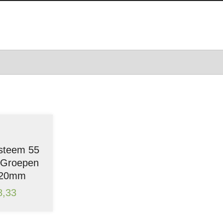
steem 55
 Groepen
220mm
8,33