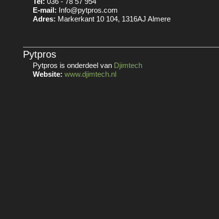
Tel:
036 - 78 57 954
E-mail:
Info@pytpros.com
Adres:
Markerkant 10 104, 1316AJ Almere
Pytpros
Pytpros is onderdeel van
Djimtech
Website:
www.djimtech.nl