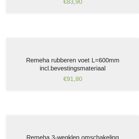
€
83,90
Remeha rubberen voet L=600mm
incl.bevestingsmateriaal
€
91,80
Remeha 3-wegklep omschakeling