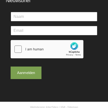
Nieuwsbrief
Aanmelden
Webdesign InterSites
|
XML-Sitemap